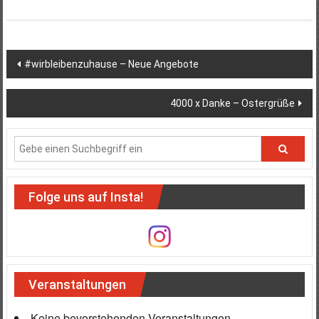
Beitragsnavigation
#wirbleibenzuhause – Neue Angebote
4000 x Danke – Ostergrüße
Folge uns auf Insta!
Veranstaltungen
Keine bevorstehenden Veranstaltungen