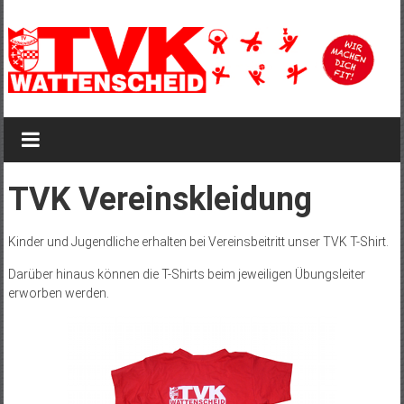
Zum
Inhalt
springen
TVK
Wattenscheid
TVK
TVK Vereinskleidung
Wattenscheid
1895
Kinder und Jugendliche erhalten bei Vereinsbeitritt unser TVK T-Shirt.
Darüber hinaus können die T-Shirts beim jeweiligen Übungsleiter
erworben werden.