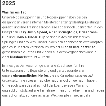
2025
Was für ein Tag!
Unsere Ropeskipperinnen und Ropeskipper haben bei den
diesjährigen vereinsinternen Meisterschaften großartige Leistungen
gezeigt und ihre Trainingsergebnisse sogar noch übertroffen! In den
Disziplinen
Easy Jump, Speed, einer Sprungfolge, Crisscross-
Cup
und
Double-Under-Cup
beeindruckten alle mit starken
Sprüngen und großem Einsatz. Nach den spannenden Wettkämpfen
ging es in unseren Vereinsraum, wo bei
Kuchen und Plätzchen
gemeinsam die Fotos und Videos aus dem vergangenen Jahr in
einer
Diashow
bestaunt wurden!
Ein riesiges Dankeschön geht an alle Zuschauer für ihre
Unterstützung und Begeisterung und ganz besonders an
unsere
ehrenamtlichen Helfer
, die als Kampfrichter
innen und
Organisator
innen diesen Tag überhaupt möglich gemacht haben.
Ohne euch wäre das alles nicht denkbar gewesen! Wir sind
unglaublich stolz auf alle Teilnehmerinnen und Teilnehmer und freuen
uns schon jetzt auf die nächsten Wettkämpfe im neuen Jahr!