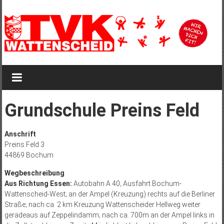
Zum
Inhalt
springen
TVK
Wattenscheid
TVK
Grundschule Preins Feld
Wattenscheid
1895
Anschrift
Preins Feld 3
44869 Bochum
Wegbeschreibung
Aus Richtung Essen:
Autobahn A 40; Ausfahrt Bochum-
Wattenscheid-West; an der Ampel (Kreuzung) rechts auf die Berliner
Straße; nach ca. 2 km Kreuzung Wattenscheider Hellweg weiter
geradeaus auf Zeppelindamm; nach ca. 700m an der Ampel links in