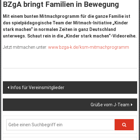
BZgA bringt Familien in Bewegung
Mit einem bunten Mitmachprogramm für die ganze Familie ist
das spielpädagogische Team der Mitmach-Initiative „Kinder
stark machen“ in normalen Zeiten in ganz Deutschland
unterwegs. Schaut rein in die „Kinder stark machen“-Videoreihe.
Jetzt mitmachen unter:
www.bzga-k.de/ksm-mitmachprogramm
Beitragsnavigation
Infos für Vereinsmitglieder
Grüße vom J-Team