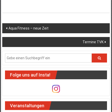
Beitragsnavigation
Aqua Fitness – neue Zeit
Termine TVK
Folge uns auf Insta!
Veranstaltungen