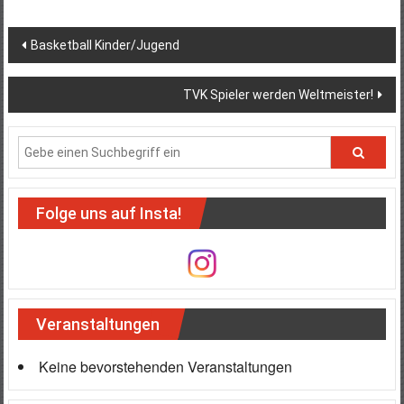
Beitragsnavigation
Basketball Kinder/Jugend
TVK Spieler werden Weltmeister!
Folge uns auf Insta!
Veranstaltungen
Keine bevorstehenden Veranstaltungen