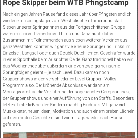
Rope Skipper beim WTB Pfingstcamp
Nach einigen Jahren Pause fand dieses Jahr über Pfingsten endlich
wieder ein Trainingslager vom Westfälischen Turnerbund statt.
Sieben unserer SpringerInnen aus der Fortgeschrittenen Gruppe
waren mit ihren TrainerInnen Thimo und Dana auch dabei.
Zusammen mit Teilnehmenden aus sieben weiteren Vereinen aus
ganz Westfalen konnten wir ganz viele neue Sprünge und Tricks im
Einzelseil, Langseil oder auch Double Dutch lernen. Geschlafen wurde
in einer Sporthalle beim Ausrichter Oelde. Ganz traditionell haben wir
das Wochenende über außerdem eine von zwei gemeinsame
Sprungfolgen gelernt – je nach Level. Dazu kamen noch
Gruppenshows in den verschiedenen Level-Gruppen. Volles
Programm also. Der krönende Abschluss war dann am
Montagvormittag die Vorführung der sogenannten Camproutines,
der Gruppenshows und einer Aufführung von den Staffs. Besonders
letztere hinterließ bei den Kindern mächtig Eindruck. Mit ganz viel
Muskelkater, neuen Ideen, Motivation und auch einem breiten Lächeln
auf den müden Gesichtern sind wir mittags wieder nach Hause
gefahren.