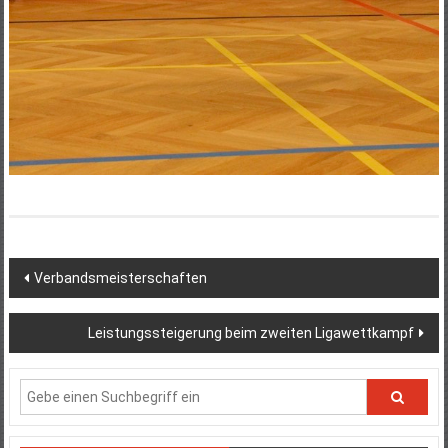
Beitragsnavigation
Verbandsmeisterschaften
Leistungssteigerung beim zweiten Ligawettkampf