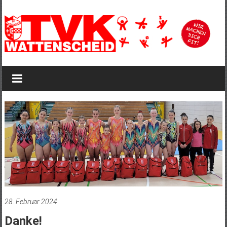
Zum
Inhalt
springen
TVK
Wattenscheid
TVK
Wattenscheid
1895
28. Februar 2024
Danke!