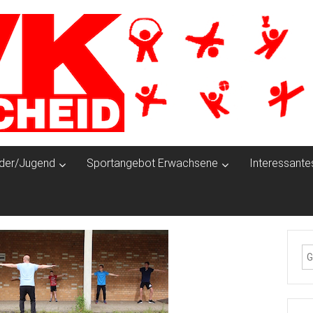
nder/Jugend
Sportangebot Erwachsene
Interessante