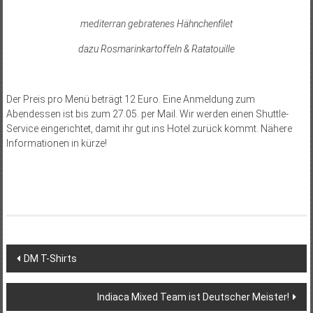
mediterran gebratenes Hähnchenfilet
dazu Rosmarinkartoffeln & Ratatouille
Der Preis pro Menü beträgt 12 Euro. Eine Anmeldung zum
Abendessen ist bis zum 27.05. per Mail. Wir werden einen Shuttle-
Service eingerichtet, damit ihr gut ins Hotel zurück kommt. Nähere
Informationen in kürze!
Beitragsnavigation
DM T-Shirts
Indiaca Mixed Team ist Deutscher Meister!